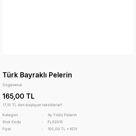
Türk Bayraklı Pelerin
Özgüvenal
165,00 TL
17,10 TL den başlayan taksitlerle!!
Kategori
Ay Yıldız Pelerin
Stok Kodu
FL02015
Fiyat
150,00 TL + KDV