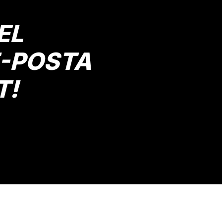
EL
E-POSTA
T!
Gönder