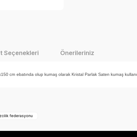
t Seçenekleri
Önerileriniz
0 cm ebatında olup kumaş olarak Kristal Parlak Saten kumaş kullanılmak
onularda yetersiz gördüğünüz noktaları öneri formunu kullanarak tarafımız
Bu ürüne ilk yorumu siz yapın!
izcilik federasyonu
Yorum Yaz