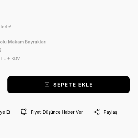
erle!!
olu Makam Bayrakları
2
 TL + KDV
SEPETE EKLE
ye Et
Fiyatı Düşünce Haber Ver
Paylaş