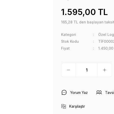
1.595,00 TL
165,28 TL den başlayan taksitl
Kategori
Özel Log
Stok Kodu
TİF0000
Fiyat
1.450,00
Yorum Yaz
Tavsi
Karşılaştır