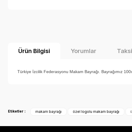
Ürün Bilgisi
Yorumlar
Taksi
Türkiye İzcilik Federasyonu Makam Bayrağı. Bayrağımız 100x15
Bu ürünün fiyat bilgisi, resim, ürün açıklamalarında ve diğer k
Görüş ve önerileriniz için teşekkür ederiz.
Etiketler :
makam bayrağı
özel logolu makam bayrağı
Ürün resmi kalitesiz, bozuk veya görüntülenemiyor.
Ürün açıklamasında eksik bilgiler bulunuyor.