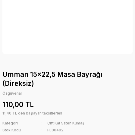
Umman 15x22,5 Masa Bayrağı
(Direksiz)
Özgüvenal
110,00 TL
11,40 TL den başlayan taksitlerle!!
Kategori
Çift Kat Saten Kumaş
Stok Kodu
FL00402