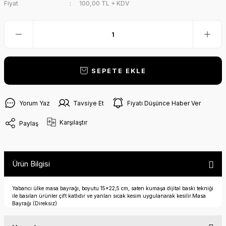
Fiyat
100,00 TL + KDV
SEPETE EKLE
Yorum Yaz
Tavsiye Et
Fiyatı Düşünce Haber Ver
Karşılaştır
Paylaş
Ürün Bilgisi
Yabancı ülke masa bayrağı, boyutu 15x22,5 cm, saten kumaşa dijital baskı tekniği
ile basılan ürünler çift katlıdır ve yanları sıcak kesim uygulanarak kesilir.Masa
Bayrağı (Direksiz)