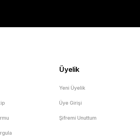
Üyelik
Yeni Üyelik
ip
Üye Girişi
ormu
Şifremi Unuttum
orgula