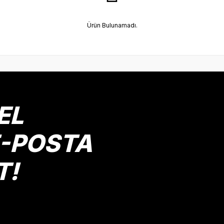
Ürün Bulunamadı.
EL
E-POSTA
T!