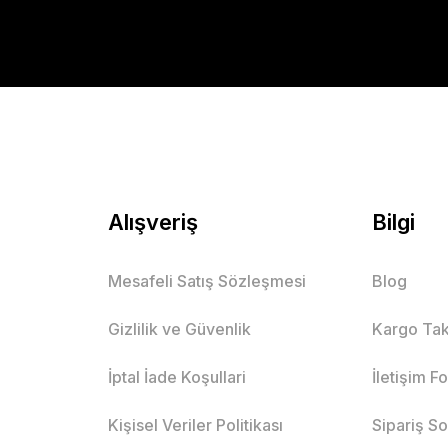
Alışveriş
Bilgi
Mesafeli Satış Sözleşmesi
Blog
Gizlilik ve Güvenlik
Kargo Tak
İptal İade Koşullari
İletişim F
Kişisel Veriler Politikası
Sipariş S