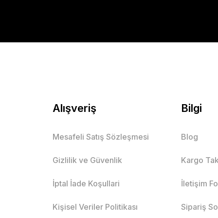
Alışveriş
Bilgi
Mesafeli Satış Sözleşmesi
Blog
Gizlilik ve Güvenlik
Kargo Tak
İptal İade Koşullari
İletişim F
Kişisel Veriler Politikası
Sipariş S