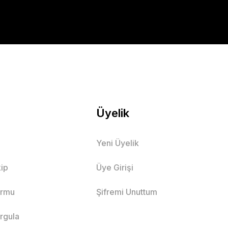
Üyelik
Yeni Üyelik
ip
Üye Girişi
ormu
Şifremi Unuttum
orgula