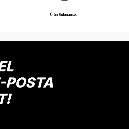
Ürün Bulunamadı.
EL
E-POSTA
T!