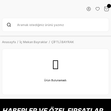
Anasayfa
İç Mekan Bayraklar
ÇİFTLİ BAYRAK
Ürün Bulunamadı.
HABERLER VE ÖZEL FIRSATLAR