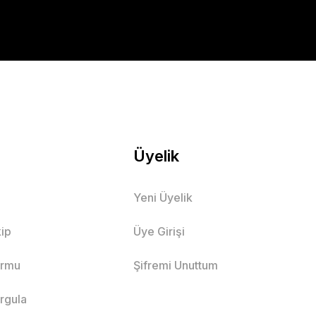
Üyelik
Yeni Üyelik
ip
Üye Girişi
ormu
Şifremi Unuttum
orgula