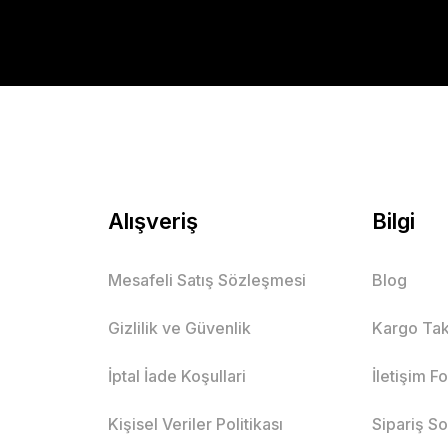
Alışveriş
Bilgi
Mesafeli Satış Sözleşmesi
Blog
Gizlilik ve Güvenlik
Kargo Tak
İptal İade Koşullari
İletişim F
Kişisel Veriler Politikası
Sipariş S