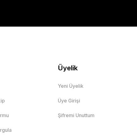
Üyelik
Yeni Üyelik
ip
Üye Girişi
ormu
Şifremi Unuttum
orgula