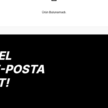
Ürün Bulunamadı.
EL
E-POSTA
T!