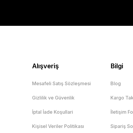
Alışveriş
Bilgi
Mesafeli Satış Sözleşmesi
Blog
Gizlilik ve Güvenlik
Kargo Tak
İptal İade Koşullari
İletişim F
Kişisel Veriler Politikası
Sipariş S