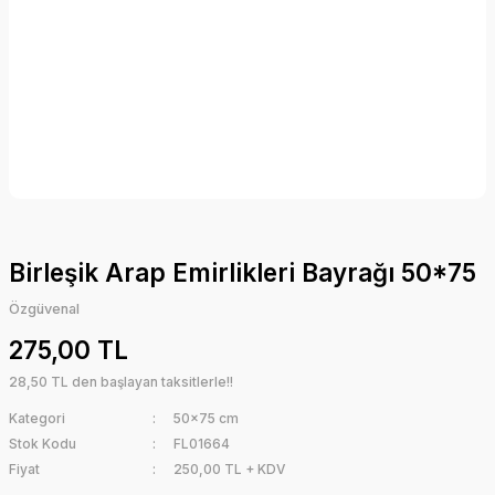
Birleşik Arap Emirlikleri Bayrağı 50*75
Özgüvenal
275,00 TL
28,50 TL den başlayan taksitlerle!!
Kategori
50x75 cm
Stok Kodu
FL01664
Fiyat
250,00 TL + KDV