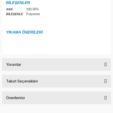
BİLEŞENLER
100.00%
ANA
Polyester
BİLEŞENLE
YIKAMA ÖNERİLERİ
Yorumlar
Taksit Seçenekleri
Bu ürüne ilk yorumu siz yapın!
Önerileriniz
Yorum Yaz
Bu ürünün fiyat bilgisi, resim, ürün açıklamalarında ve diğer