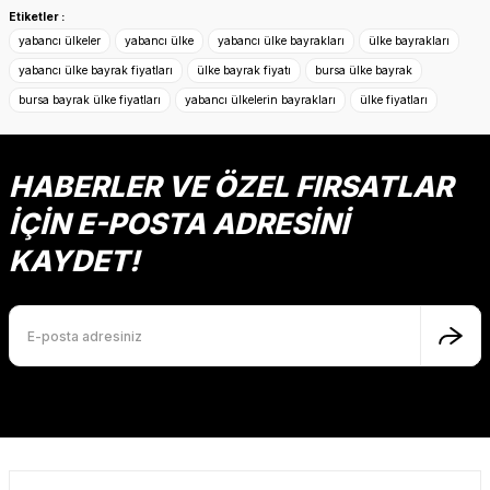
konularda yetersiz gördüğünüz noktaları öneri formunu
Etiketler :
kullanarak tarafımıza iletebilirsiniz.
yabancı ülkeler
yabancı ülke
yabancı ülke bayrakları
ülke bayrakları
Görüş ve önerileriniz için teşekkür ederiz.
yabancı ülke bayrak fiyatları
ülke bayrak fiyatı
bursa ülke bayrak
bursa bayrak ülke fiyatları
yabancı ülkelerin bayrakları
ülke fiyatları
Ürün resmi kalitesiz, bozuk veya görüntülenemiyor.
Ürün açıklamasında eksik bilgiler bulunuyor.
Ürün bilgilerinde hatalar bulunuyor.
HABERLER VE ÖZEL FIRSATLAR
Ürün fiyatı diğer sitelerden daha pahalı.
İÇİN E-POSTA ADRESİNİ
Bu ürüne benzer farklı alternatifler olmalı.
KAYDET!
Gönder