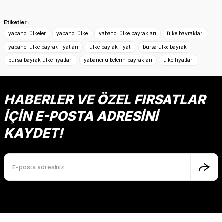
Bu ürünün fiyat bilgisi, resim, ürün açıklamalarında ve diğer
konularda yetersiz gördüğünüz noktaları öneri formunu
Etiketler :
kullanarak tarafımıza iletebilirsiniz.
yabancı ülkeler
yabancı ülke
yabancı ülke bayrakları
ülke bayrakları
Görüş ve önerileriniz için teşekkür ederiz.
yabancı ülke bayrak fiyatları
ülke bayrak fiyatı
bursa ülke bayrak
bursa bayrak ülke fiyatları
yabancı ülkelerin bayrakları
ülke fiyatları
Ürün resmi kalitesiz, bozuk veya görüntülenemiyor.
Ürün açıklamasında eksik bilgiler bulunuyor.
Ürün bilgilerinde hatalar bulunuyor.
HABERLER VE ÖZEL FIRSATLAR
Ürün fiyatı diğer sitelerden daha pahalı.
İÇİN E-POSTA ADRESİNİ
Bu ürüne benzer farklı alternatifler olmalı.
KAYDET!
Gönder