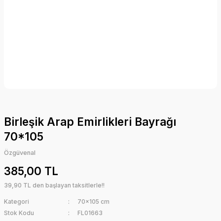
Birleşik Arap Emirlikleri Bayrağı
70*105
Özgüvenal
385,00 TL
39,90 TL den başlayan taksitlerle!!
Kategori
70x105 cm
Stok Kodu
FL01663