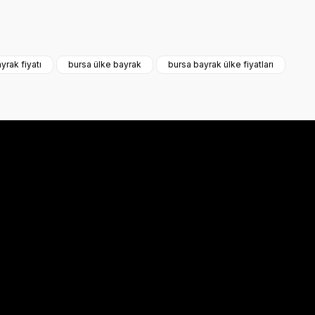
a iletebilirsiniz.
yrak fiyatı
bursa ülke bayrak
bursa bayrak ülke fiyatları