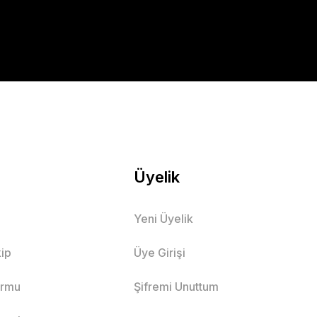
Üyelik
Yeni Üyelik
ip
Üye Girişi
ormu
Şifremi Unuttum