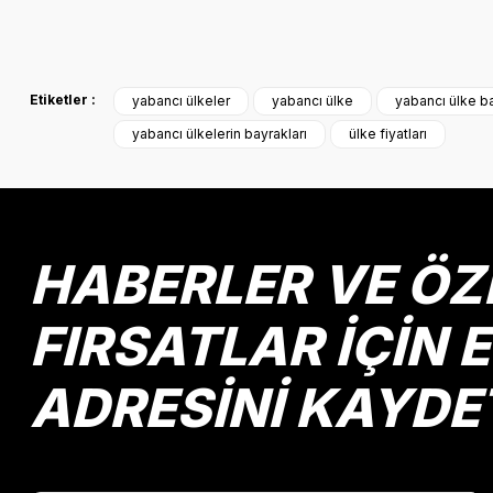
Bu ürünün fiyat bilgisi, resim, ürün açıklamalarında ve diğer k
Görüş ve önerileriniz için teşekkür ederiz.
Etiketler :
yabancı ülkeler
yabancı ülke
yabancı ülke ba
Ürün resmi kalitesiz, bozuk veya görüntülenemiyor.
yabancı ülkelerin bayrakları
ülke fiyatları
Ürün açıklamasında eksik bilgiler bulunuyor.
Ürün bilgilerinde hatalar bulunuyor.
Ürün fiyatı diğer sitelerden daha pahalı.
Bu ürüne benzer farklı alternatifler olmalı.
HABERLER VE ÖZ
FIRSATLAR İÇİN 
ADRESİNİ KAYDE