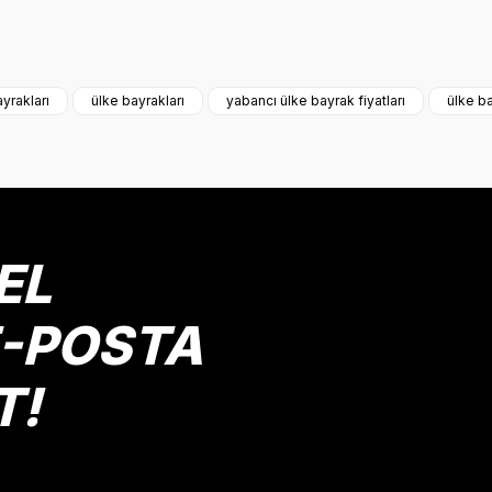
onularda yetersiz gördüğünüz noktaları öneri formunu kullanarak tarafımız
Bu ürüne ilk yorumu siz yapın!
yrakları
ülke bayrakları
yabancı ülke bayrak fiyatları
ülke ba
Yorum Yaz
EL
E-POSTA
T!
Gönder