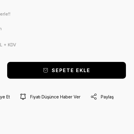
erle!!
m
L + KDV
SEPETE EKLE
ye Et
Fiyatı Düşünce Haber Ver
Paylaş