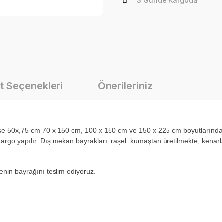
3 Günde Kargoda
t Seçenekleri
Önerileriniz
i ise 50x,75 cm 70 x 150 cm, 100 x 150 cm ve 150 x 225 cm boyutlarınd
rgo yapılır. Dış mekan bayrakları raşel kumaştan üretilmekte, kenarlar
ülkenin bayrağını teslim ediyoruz.