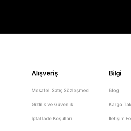
Alışveriş
Bilgi
Mesafeli Satış Sözleşmesi
Blog
Gizlilik ve Güvenlik
Kargo Tak
İptal İade Koşullari
İletişim F