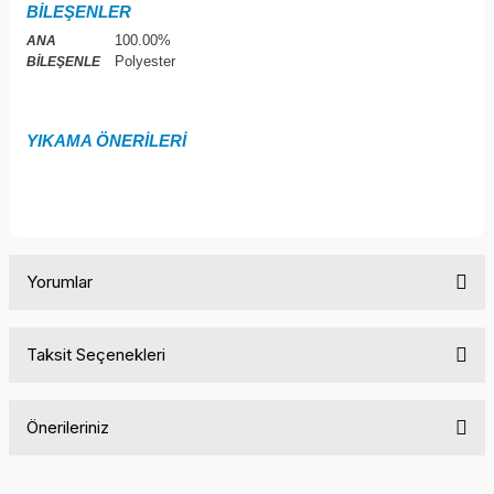
BİLEŞENLER
100.00%
ANA
Polyester
BİLEŞENLE
YIKAMA ÖNERİLERİ
Yorumlar
Taksit Seçenekleri
Bu ürüne ilk yorumu siz yapın!
Önerileriniz
Yorum Yaz
Bu ürünün fiyat bilgisi, resim, ürün açıklamalarında ve diğer