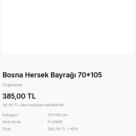
Bosna Hersek Bayrağı 70*105
Özgüvenal
385,00 TL
39,90 TL den başlayan taksitlerle!!
Kategori
70x105 cm
Stok Kodu
FL01655
Fiyat
350,00 TL + KDV