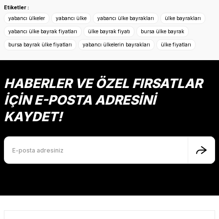
konularda yetersiz gördüğünüz noktaları öneri formunu
Etiketler :
kullanarak tarafımıza iletebilirsiniz.
yabancı ülkeler
yabancı ülke
yabancı ülke bayrakları
ülke bayrakları
Görüş ve önerileriniz için teşekkür ederiz.
yabancı ülke bayrak fiyatları
ülke bayrak fiyatı
bursa ülke bayrak
bursa bayrak ülke fiyatları
yabancı ülkelerin bayrakları
ülke fiyatları
Ürün resmi kalitesiz, bozuk veya görüntülenemiyor.
Ürün açıklamasında eksik bilgiler bulunuyor.
Ürün bilgilerinde hatalar bulunuyor.
HABERLER VE ÖZEL FIRSATLAR
Ürün fiyatı diğer sitelerden daha pahalı.
İÇİN E-POSTA ADRESİNİ
Bu ürüne benzer farklı alternatifler olmalı.
KAYDET!
Gönder