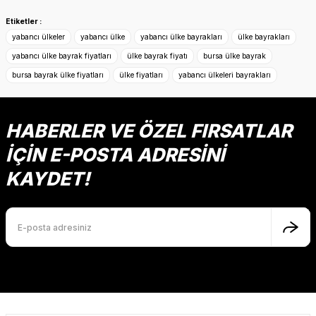
Bu ürünün fiyat bilgisi, resim, ürün açıklamalarında ve diğer
konularda yetersiz gördüğünüz noktaları öneri formunu
Etiketler :
kullanarak tarafımıza iletebilirsiniz.
yabancı ülkeler
yabancı ülke
yabancı ülke bayrakları
ülke bayrakları
Görüş ve önerileriniz için teşekkür ederiz.
yabancı ülke bayrak fiyatları
ülke bayrak fiyatı
bursa ülke bayrak
bursa bayrak ülke fiyatları
ülke fiyatları
yabancı ülkeleri bayrakları
Ürün resmi kalitesiz, bozuk veya görüntülenemiyor.
Ürün açıklamasında eksik bilgiler bulunuyor.
Ürün bilgilerinde hatalar bulunuyor.
HABERLER VE ÖZEL FIRSATLAR
Ürün fiyatı diğer sitelerden daha pahalı.
İÇİN E-POSTA ADRESİNİ
Bu ürüne benzer farklı alternatifler olmalı.
KAYDET!
Gönder