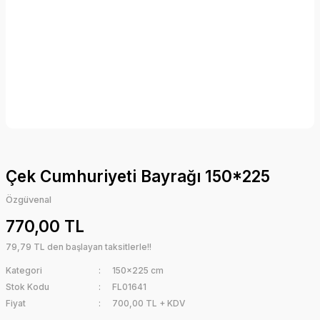
Çek Cumhuriyeti Bayrağı 150*225
Özgüvenal
770,00 TL
79,79 TL den başlayan taksitlerle!!
Kategori
150x225 cm
Stok Kodu
FL01641
Fiyat
700,00 TL + KDV