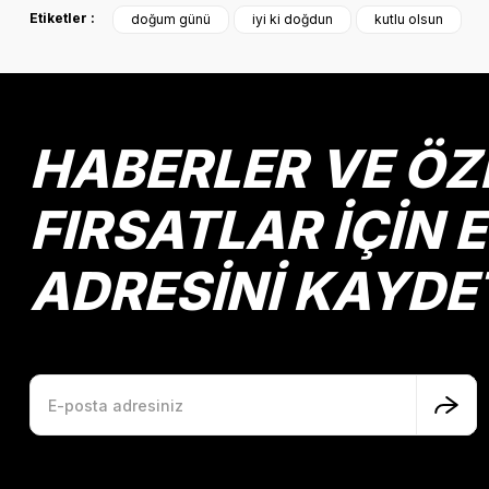
Etiketler :
doğum günü
iyi ki doğdun
kutlu olsun
Ürün resmi kalitesiz, bozuk veya görüntülenemiyor.
Ürün açıklamasında eksik bilgiler bulunuyor.
Ürün bilgilerinde hatalar bulunuyor.
Ürün fiyatı diğer sitelerden daha pahalı.
HABERLER VE ÖZ
Bu ürüne benzer farklı alternatifler olmalı.
FIRSATLAR İÇİN 
ADRESİNİ KAYDE