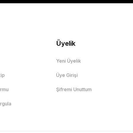
Üyelik
Yeni Üyelik
ip
Üye Girişi
ormu
Şifremi Unuttum
orgula