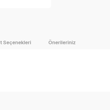
t Seçenekleri
Önerileriniz
onularda yetersiz gördüğünüz noktaları öneri formunu kullanarak tarafımız
Bu ürüne ilk yorumu siz yapın!