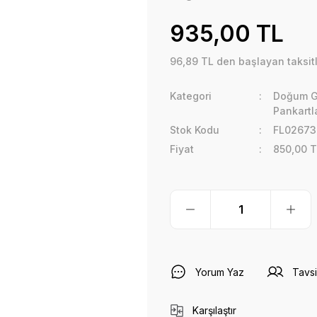
935,00 TL
96,89 TL den başlayan taksitl
Kategori
Doğum Gü
Pankartla
Stok Kodu
FL02673
Fiyat
850,00 T
Yorum Yaz
Tavsi
Karşılaştır