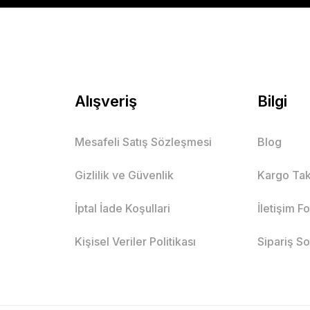
Alışveriş
Bilgi
Mesafeli Satış Sözleşmesi
Blog
Gizlilik ve Güvenlik
Kargo Tak
İptal İade Koşullari
İletişim F
Kişisel Veriler Politikası
Sipariş S