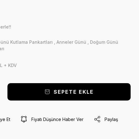
erle!!
nü Kutlama Pankartları
,
Anneler Günü
,
Doğum Günü
rı
L + KDV
SEPETE EKLE
ye Et
Fiyatı Düşünce Haber Ver
Paylaş