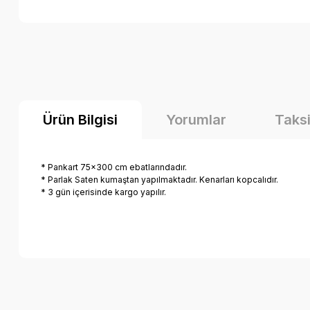
Ürün Bilgisi
Yorumlar
Taksi
* Pankart 75x300 cm ebatlarındadır.
* Parlak Saten kumaştan yapılmaktadır. Kenarları kopcalıdır.
* 3 gün içerisinde kargo yapılır.
Bu ürünün fiyat bilgisi, resim, ürün açıklamalarında ve diğer k
Görüş ve önerileriniz için teşekkür ederiz.