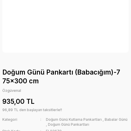
Doğum Günü Pankartı (Babacığım)-7
75x300 cm
Özgüvenal
935,00 TL
96,89 TL den başlayan taksitlerle!!
Kategori
Doğum Günü Kutlama Pankartları
,
Babalar Günü
,
Doğum Günü Pankartları