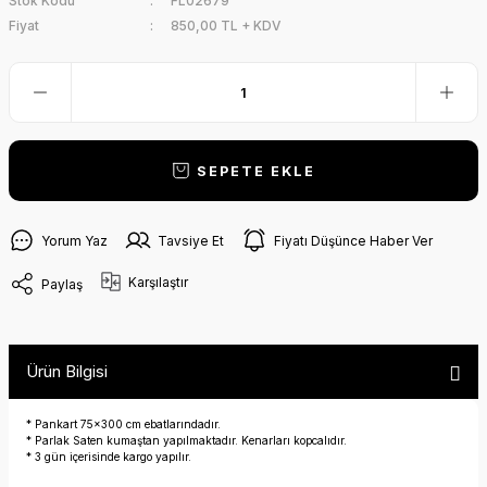
Stok Kodu
FL02679
Fiyat
850,00 TL + KDV
SEPETE EKLE
Yorum Yaz
Tavsiye Et
Fiyatı Düşünce Haber Ver
Karşılaştır
Paylaş
Ürün Bilgisi
* Pankart 75x300 cm ebatlarındadır.
* Parlak Saten kumaştan yapılmaktadır. Kenarları kopcalıdır.
* 3 gün içerisinde kargo yapılır.