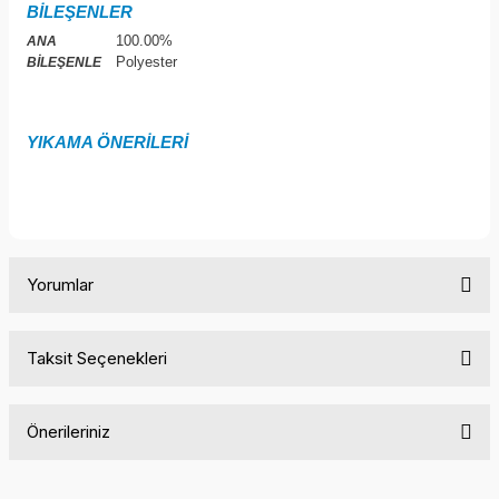
BİLEŞENLER
100.00%
ANA
Polyester
BİLEŞENLE
YIKAMA ÖNERİLERİ
Yorumlar
Taksit Seçenekleri
Bu ürüne ilk yorumu siz yapın!
Önerileriniz
Yorum Yaz
Bu ürünün fiyat bilgisi, resim, ürün açıklamalarında ve diğer