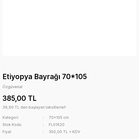
Etiyopya Bayrağı 70*105
Özgüvenal
385,00 TL
39,90 TL den başlayan taksitlerle!!
Kategori
70x105 cm
Stok Kodu
FL01620
Fiyat
350,00 TL + KDV