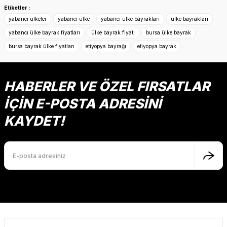
konularda yetersiz gördüğünüz noktaları öneri formunu
Etiketler :
kullanarak tarafımıza iletebilirsiniz.
yabancı ülkeler
yabancı ülke
yabancı ülke bayrakları
ülke bayrakları
Görüş ve önerileriniz için teşekkür ederiz.
yabancı ülke bayrak fiyatları
ülke bayrak fiyatı
bursa ülke bayrak
bursa bayrak ülke fiyatları
etiyopya bayrağı
etiyopya bayrak
Ürün resmi kalitesiz, bozuk veya görüntülenemiyor.
Ürün açıklamasında eksik bilgiler bulunuyor.
Ürün bilgilerinde hatalar bulunuyor.
HABERLER VE ÖZEL FIRSATLAR
Ürün fiyatı diğer sitelerden daha pahalı.
İÇİN E-POSTA ADRESİNİ
Bu ürüne benzer farklı alternatifler olmalı.
KAYDET!
Gönder