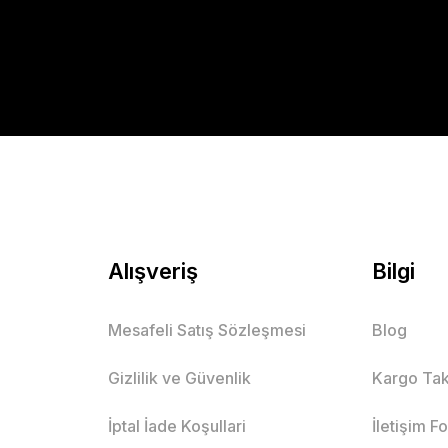
Alışveriş
Bilgi
Mesafeli Satış Sözleşmesi
Blog
Gizlilik ve Güvenlik
Kargo Tak
İptal İade Koşullari
İletişim F