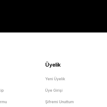
Üyelik
Yeni Üyelik
ip
Üye Girişi
ormu
Şifremi Unuttum