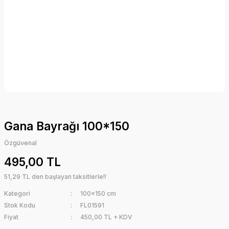
Gana Bayrağı 100*150
Özgüvenal
495,00 TL
51,29 TL den başlayan taksitlerle!!
Kategori
100x150 cm
Stok Kodu
FL01591
Fiyat
450,00 TL + KDV