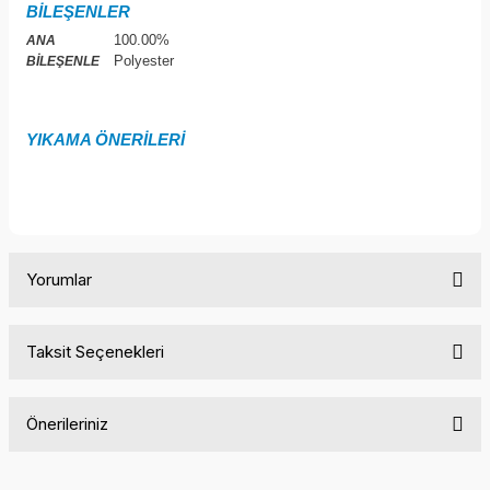
BİLEŞENLER
100.00%
ANA
Polyester
BİLEŞENLE
YIKAMA ÖNERİLERİ
Yorumlar
Taksit Seçenekleri
Bu ürüne ilk yorumu siz yapın!
Önerileriniz
Yorum Yaz
Bu ürünün fiyat bilgisi, resim, ürün açıklamalarında ve diğer