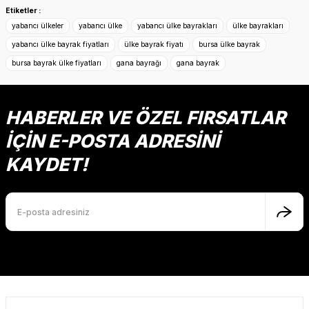
konularda yetersiz gördüğünüz noktaları öneri formunu
Etiketler :
kullanarak tarafımıza iletebilirsiniz.
yabancı ülkeler
yabancı ülke
yabancı ülke bayrakları
ülke bayrakları
Görüş ve önerileriniz için teşekkür ederiz.
yabancı ülke bayrak fiyatları
ülke bayrak fiyatı
bursa ülke bayrak
bursa bayrak ülke fiyatları
gana bayrağı
gana bayrak
Ürün resmi kalitesiz, bozuk veya görüntülenemiyor.
Ürün açıklamasında eksik bilgiler bulunuyor.
Ürün bilgilerinde hatalar bulunuyor.
HABERLER VE ÖZEL FIRSATLAR
Ürün fiyatı diğer sitelerden daha pahalı.
İÇİN E-POSTA ADRESİNİ
Bu ürüne benzer farklı alternatifler olmalı.
KAYDET!
Gönder