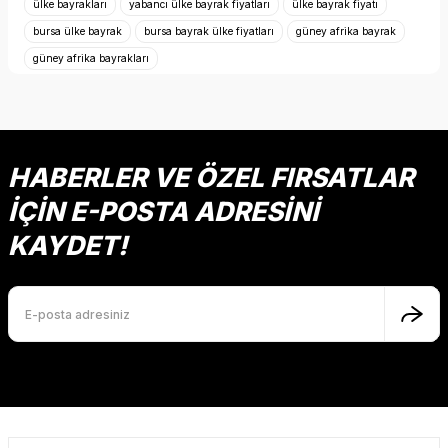
ülke bayrakları
yabancı ülke bayrak fiyatları
ülke bayrak fiyatı
bursa ülke bayrak
bursa bayrak ülke fiyatları
güney afrika bayrak
Ürün resmi kalitesiz, bozuk veya görüntülenemiyor.
güney afrika bayrakları
Ürün açıklamasında eksik bilgiler bulunuyor.
Ürün bilgilerinde hatalar bulunuyor.
Ürün fiyatı diğer sitelerden daha pahalı.
Bu ürüne benzer farklı alternatifler olmalı.
HABERLER VE ÖZEL FIRSATLAR
İÇİN E-POSTA ADRESİNİ
KAYDET!
Gönder