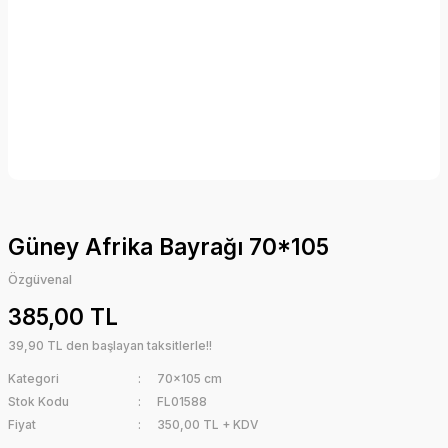
Güney Afrika Bayrağı 70*105
Özgüvenal
385,00 TL
39,90 TL den başlayan taksitlerle!!
Kategori
70x105 cm
Stok Kodu
FL01588
Fiyat
350,00 TL + KDV