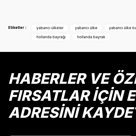
Bu ürünün fiyat bilgisi, resim, ürün açıklamalarında ve diğer k
Görüş ve önerileriniz için teşekkür ederiz.
Etiketler :
yabancı ülkeler
yabancı ülke
yabancı ülke ba
Ürün resmi kalitesiz, bozuk veya görüntülenemiyor.
hollanda bayrağı
hollanda bayrak
Ürün açıklamasında eksik bilgiler bulunuyor.
Ürün bilgilerinde hatalar bulunuyor.
Ürün fiyatı diğer sitelerden daha pahalı.
Bu ürüne benzer farklı alternatifler olmalı.
HABERLER VE ÖZ
FIRSATLAR İÇİN 
ADRESİNİ KAYDE