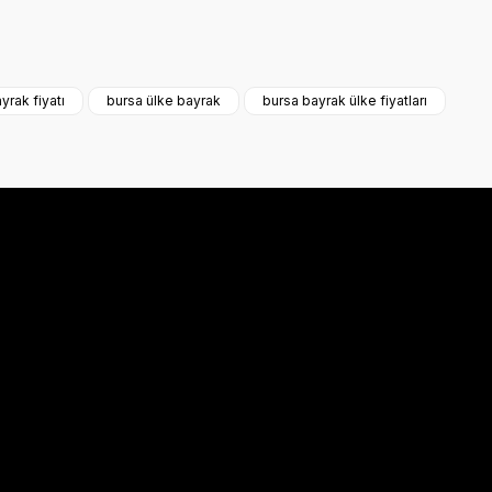
a iletebilirsiniz.
yrak fiyatı
bursa ülke bayrak
bursa bayrak ülke fiyatları