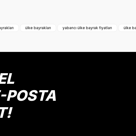
onularda yetersiz gördüğünüz noktaları öneri formunu kullanarak tarafımız
Bu ürüne ilk yorumu siz yapın!
yrakları
ülke bayrakları
yabancı ülke bayrak fiyatları
ülke ba
Yorum Yaz
EL
E-POSTA
T!
Gönder