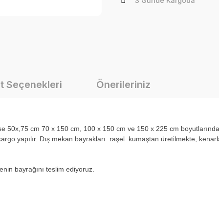
3 Günde Kargoda
t Seçenekleri
Önerileriniz
i ise 50x,75 cm 70 x 150 cm, 100 x 150 cm ve 150 x 225 cm boyutlarınd
rgo yapılır. Dış mekan bayrakları raşel kumaştan üretilmekte, kenarlar
ülkenin bayrağını teslim ediyoruz.