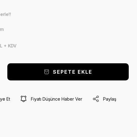
erle!!
cm
L + KDV
SEPETE EKLE
ye Et
Fiyatı Düşünce Haber Ver
Paylaş