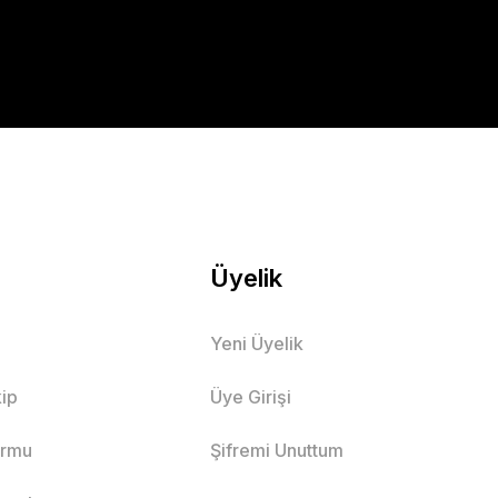
Üyelik
Yeni Üyelik
ip
Üye Girişi
ormu
Şifremi Unuttum