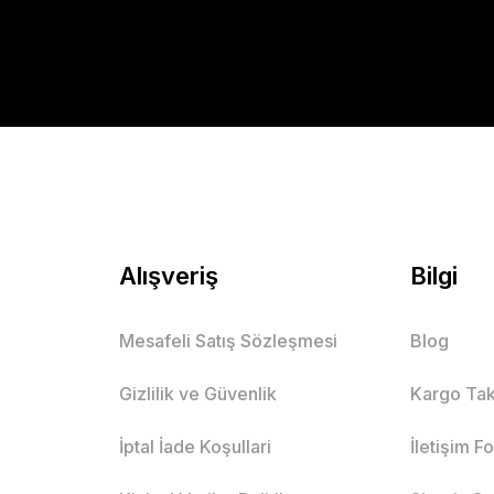
Alışveriş
Bilgi
Mesafeli Satış Sözleşmesi
Blog
Gizlilik ve Güvenlik
Kargo Tak
İptal İade Koşullari
İletişim F