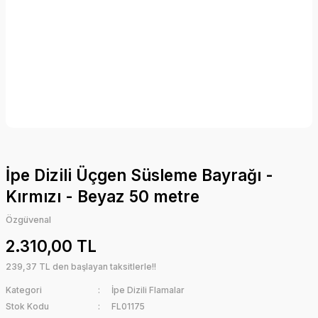
İpe Dizili Üçgen Süsleme Bayrağı -
Kırmızı - Beyaz 50 metre
Özgüvenal
2.310,00 TL
239,37 TL den başlayan taksitlerle!!
Kategori
İpe Dizili Flamalar
Stok Kodu
FL01175