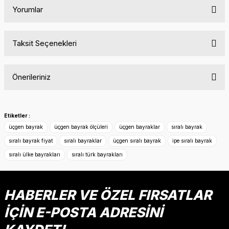
Yorumlar
Taksit Seçenekleri
Bu ürüne ilk yorumu siz yapın!
Önerileriniz
Yorum Yaz
Bu ürünün fiyat bilgisi, resim, ürün açıklamalarında ve diğer
konularda yetersiz gördüğünüz noktaları öneri formunu
Etiketler :
kullanarak tarafımıza iletebilirsiniz.
üçgen bayrak
üçgen bayrak ölçüleri
üçgen bayraklar
sıralı bayrak
Görüş ve önerileriniz için teşekkür ederiz.
sıralı bayrak fiyat
sıralı bayraklar
üçgen sıralı bayrak
ipe sıralı bayrak
sıralı ülke bayrakları
sıralı türk bayrakları
Ürün resmi kalitesiz, bozuk veya görüntülenemiyor.
Ürün açıklamasında eksik bilgiler bulunuyor.
Ürün bilgilerinde hatalar bulunuyor.
HABERLER VE ÖZEL FIRSATLAR
Ürün fiyatı diğer sitelerden daha pahalı.
İÇİN E-POSTA ADRESİNİ
Bu ürüne benzer farklı alternatifler olmalı.