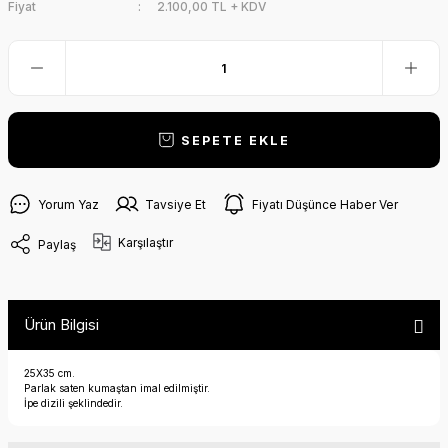
Fiyat
2.100,00 TL + KDV
SEPETE EKLE
Yorum Yaz
Tavsiye Et
Fiyatı Düşünce Haber Ver
Karşılaştır
Paylaş
Ürün Bilgisi
25X35 cm.
Parlak saten kumaştan imal edilmiştir.
İpe dizili şeklindedir.