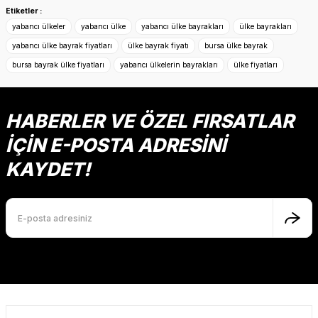
konularda yetersiz gördüğünüz noktaları öneri formunu
Etiketler :
kullanarak tarafımıza iletebilirsiniz.
yabancı ülkeler
yabancı ülke
yabancı ülke bayrakları
ülke bayrakları
Görüş ve önerileriniz için teşekkür ederiz.
yabancı ülke bayrak fiyatları
ülke bayrak fiyatı
bursa ülke bayrak
bursa bayrak ülke fiyatları
yabancı ülkelerin bayrakları
ülke fiyatları
Ürün resmi kalitesiz, bozuk veya görüntülenemiyor.
Ürün açıklamasında eksik bilgiler bulunuyor.
Ürün bilgilerinde hatalar bulunuyor.
HABERLER VE ÖZEL FIRSATLAR
Ürün fiyatı diğer sitelerden daha pahalı.
İÇİN E-POSTA ADRESİNİ
Bu ürüne benzer farklı alternatifler olmalı.
KAYDET!
Gönder