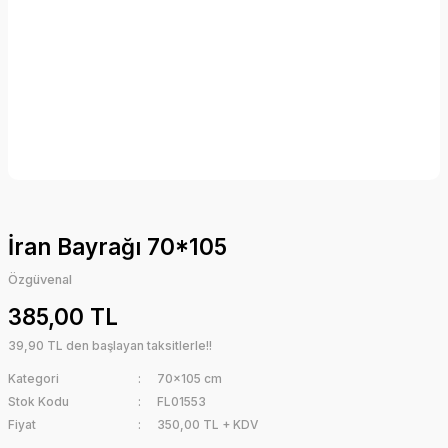
İran Bayrağı 70*105
Özgüvenal
385,00 TL
39,90 TL den başlayan taksitlerle!!
Kategori
70x105 cm
Stok Kodu
FL01553
Fiyat
350,00 TL + KDV