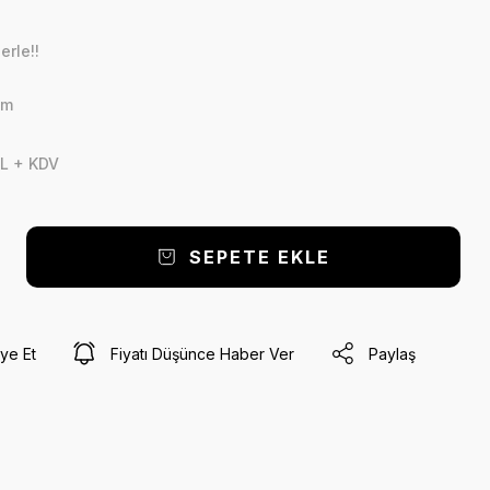
erle!!
cm
L + KDV
SEPETE EKLE
ye Et
Fiyatı Düşünce Haber Ver
Paylaş