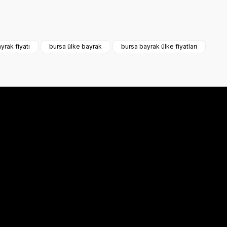
a iletebilirsiniz.
yrak fiyatı
bursa ülke bayrak
bursa bayrak ülke fiyatları