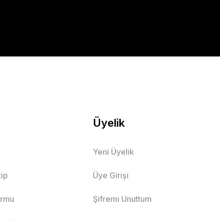
Üyelik
Yeni Üyelik
ip
Üye Girişi
ormu
Şifremi Unuttum