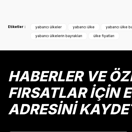
Bu ürünün fiyat bilgisi, resim, ürün açıklamalarında ve diğer k
Görüş ve önerileriniz için teşekkür ederiz.
Etiketler :
yabancı ülkeler
yabancı ülke
yabancı ülke ba
Ürün resmi kalitesiz, bozuk veya görüntülenemiyor.
yabancı ülkelerin bayrakları
ülke fiyatları
Ürün açıklamasında eksik bilgiler bulunuyor.
Ürün bilgilerinde hatalar bulunuyor.
Ürün fiyatı diğer sitelerden daha pahalı.
Bu ürüne benzer farklı alternatifler olmalı.
HABERLER VE ÖZ
FIRSATLAR İÇİN 
ADRESİNİ KAYDE