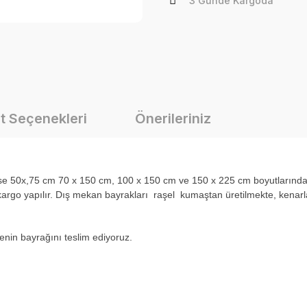
3 Günde Kargoda
t Seçenekleri
Önerileriniz
i ise 50x,75 cm 70 x 150 cm, 100 x 150 cm ve 150 x 225 cm boyutlarınd
rgo yapılır. Dış mekan bayrakları raşel kumaştan üretilmekte, kenarlar
ülkenin bayrağını teslim ediyoruz.