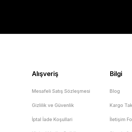
Alışveriş
Bilgi
Mesafeli Satış Sözleşmesi
Blog
Gizlilik ve Güvenlik
Kargo Tak
İptal İade Koşullari
İletişim F