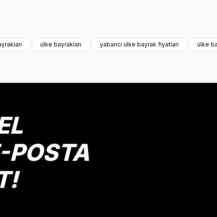
onularda yetersiz gördüğünüz noktaları öneri formunu kullanarak tarafımız
Bu ürüne ilk yorumu siz yapın!
yrakları
ülke bayrakları
yabancı ülke bayrak fiyatları
ülke ba
Yorum Yaz
EL
E-POSTA
T!
Gönder