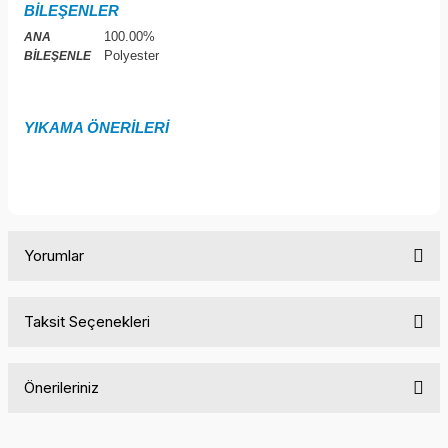
BİLEŞENLER
100.00%
ANA
Polyester
BİLEŞENLE
YIKAMA ÖNERİLERİ
Yorumlar
Taksit Seçenekleri
Bu ürüne ilk yorumu siz yapın!
Önerileriniz
Yorum Yaz
Bu ürünün fiyat bilgisi, resim, ürün açıklamalarında ve diğer