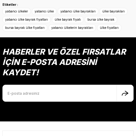
konularda yetersiz gördüğünüz noktaları öneri formunu
Etiketler :
kullanarak tarafımıza iletebilirsiniz.
yabancı ülkeler
yabancı ülke
yabancı ülke bayrakları
ülke bayrakları
Görüş ve önerileriniz için teşekkür ederiz.
yabancı ülke bayrak fiyatları
ülke bayrak fiyatı
bursa ülke bayrak
bursa bayrak ülke fiyatları
yabancı ülkelerin bayrakları
ülke fiyatları
Ürün resmi kalitesiz, bozuk veya görüntülenemiyor.
Ürün açıklamasında eksik bilgiler bulunuyor.
Ürün bilgilerinde hatalar bulunuyor.
HABERLER VE ÖZEL FIRSATLAR
Ürün fiyatı diğer sitelerden daha pahalı.
İÇİN E-POSTA ADRESİNİ
Bu ürüne benzer farklı alternatifler olmalı.
KAYDET!
Gönder