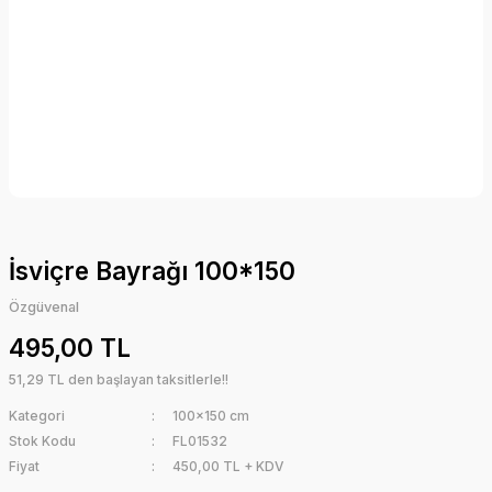
İsviçre Bayrağı 100*150
Özgüvenal
495,00 TL
51,29 TL den başlayan taksitlerle!!
Kategori
100x150 cm
Stok Kodu
FL01532
Fiyat
450,00 TL + KDV