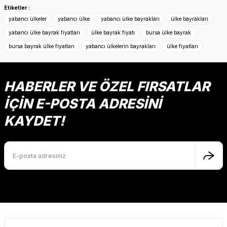
konularda yetersiz gördüğünüz noktaları öneri formunu
Etiketler :
kullanarak tarafımıza iletebilirsiniz.
yabancı ülkeler
yabancı ülke
yabancı ülke bayrakları
ülke bayrakları
Görüş ve önerileriniz için teşekkür ederiz.
yabancı ülke bayrak fiyatları
ülke bayrak fiyatı
bursa ülke bayrak
bursa bayrak ülke fiyatları
yabancı ülkelerin bayrakları
ülke fiyatları
Ürün resmi kalitesiz, bozuk veya görüntülenemiyor.
Ürün açıklamasında eksik bilgiler bulunuyor.
Ürün bilgilerinde hatalar bulunuyor.
HABERLER VE ÖZEL FIRSATLAR
Ürün fiyatı diğer sitelerden daha pahalı.
İÇİN E-POSTA ADRESİNİ
Bu ürüne benzer farklı alternatifler olmalı.
KAYDET!
Gönder