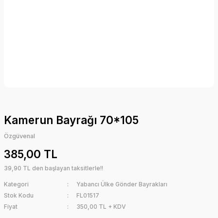
Kamerun Bayrağı 70*105
Özgüvenal
385,00 TL
39,90 TL den başlayan taksitlerle!!
Kategori
Yabancı Ülke Gönder Bayrakları
Stok Kodu
FL01517
Fiyat
350,00 TL + KDV