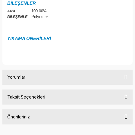
BİLEŞENLER
100.00%
ANA
Polyester
BİLEŞENLE
YIKAMA ÖNERİLERİ
Yorumlar
Taksit Seçenekleri
Bu ürüne ilk yorumu siz yapın!
Önerileriniz
Yorum Yaz
Bu ürünün fiyat bilgisi, resim, ürün açıklamalarında ve diğer