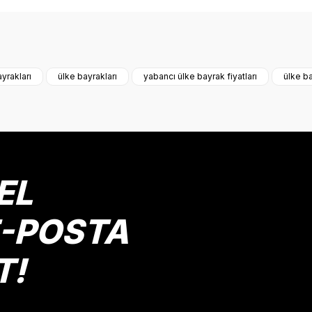
onularda yetersiz gördüğünüz noktaları öneri formunu kullanarak tarafımız
Bu ürüne ilk yorumu siz yapın!
yrakları
ülke bayrakları
yabancı ülke bayrak fiyatları
ülke ba
Yorum Yaz
EL
E-POSTA
T!
Gönder