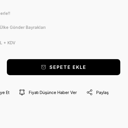
erle!!
Ülke Gönder Bayrakları
L + KDV
SEPETE EKLE
ye Et
Fiyatı Düşünce Haber Ver
Paylaş