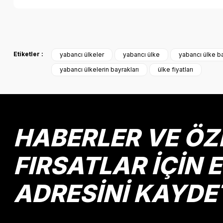
Bu ürünün fiyat bilgisi, resim, ürün açıklamalarında ve diğer k
Görüş ve önerileriniz için teşekkür ederiz.
Etiketler :
yabancı ülkeler
yabancı ülke
yabancı ülke ba
Ürün resmi kalitesiz, bozuk veya görüntülenemiyor.
yabancı ülkelerin bayrakları
ülke fiyatları
Ürün açıklamasında eksik bilgiler bulunuyor.
Ürün bilgilerinde hatalar bulunuyor.
Ürün fiyatı diğer sitelerden daha pahalı.
Bu ürüne benzer farklı alternatifler olmalı.
HABERLER VE ÖZ
FIRSATLAR İÇİN 
ADRESİNİ KAYDE