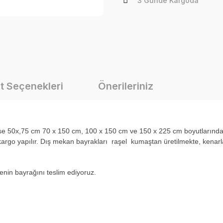
3 Günde Kargoda
t Seçenekleri
Önerileriniz
i ise 50x,75 cm 70 x 150 cm, 100 x 150 cm ve 150 x 225 cm boyutlarınd
rgo yapılır. Dış mekan bayrakları raşel kumaştan üretilmekte, kenarlar
ülkenin bayrağını teslim ediyoruz.