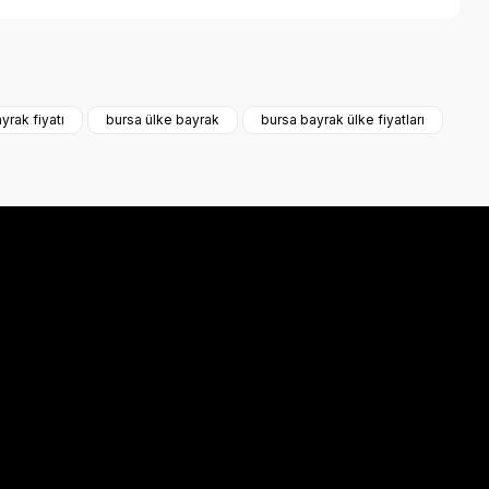
a iletebilirsiniz.
yrak fiyatı
bursa ülke bayrak
bursa bayrak ülke fiyatları