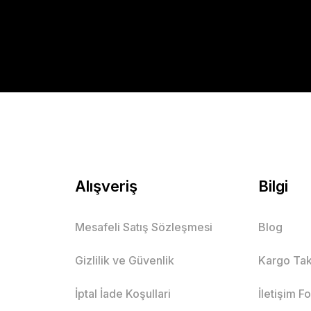
Alışveriş
Bilgi
Mesafeli Satış Sözleşmesi
Blog
Gizlilik ve Güvenlik
Kargo Tak
İptal İade Koşullari
İletişim F