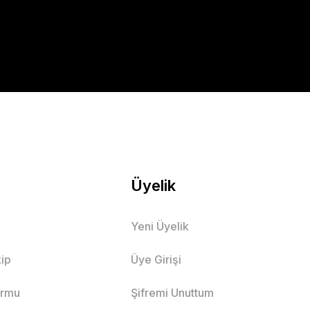
Üyelik
Yeni Üyelik
ip
Üye Girişi
ormu
Şifremi Unuttum