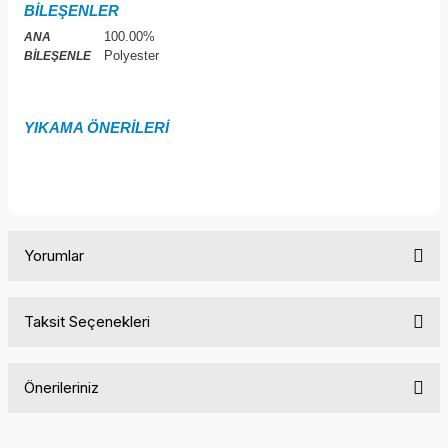
BİLEŞENLER
100.00%
ANA
Polyester
BİLEŞENLE
YIKAMA ÖNERİLERİ
Yorumlar
Taksit Seçenekleri
Bu ürüne ilk yorumu siz yapın!
Önerileriniz
Yorum Yaz
Bu ürünün fiyat bilgisi, resim, ürün açıklamalarında ve diğer