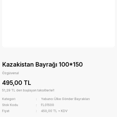
Kazakistan Bayrağı 100*150
Özgüvenal
495,00 TL
51,29 TL den başlayan taksitlerle!!
Kategori
Yabancı Ülke Gönder Bayrakları
Stok Kodu
FL01500
Fiyat
450,00 TL + KDV