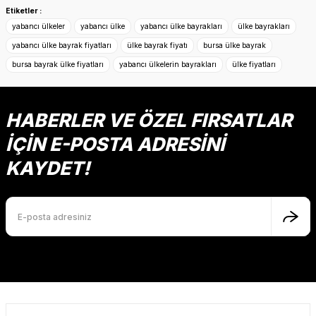
konularda yetersiz gördüğünüz noktaları öneri formunu
Etiketler :
kullanarak tarafımıza iletebilirsiniz.
yabancı ülkeler
yabancı ülke
yabancı ülke bayrakları
ülke bayrakları
Görüş ve önerileriniz için teşekkür ederiz.
yabancı ülke bayrak fiyatları
ülke bayrak fiyatı
bursa ülke bayrak
bursa bayrak ülke fiyatları
yabancı ülkelerin bayrakları
ülke fiyatları
Ürün resmi kalitesiz, bozuk veya görüntülenemiyor.
Ürün açıklamasında eksik bilgiler bulunuyor.
Ürün bilgilerinde hatalar bulunuyor.
HABERLER VE ÖZEL FIRSATLAR
Ürün fiyatı diğer sitelerden daha pahalı.
İÇİN E-POSTA ADRESİNİ
Bu ürüne benzer farklı alternatifler olmalı.
KAYDET!
Gönder