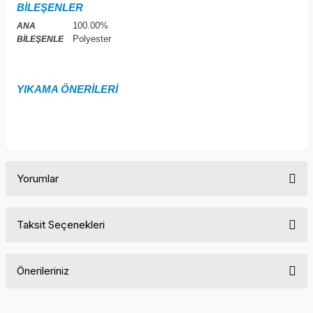
BİLEŞENLER
100.00%
ANA
Polyester
BİLEŞENLE
YIKAMA ÖNERİLERİ
Yorumlar
Taksit Seçenekleri
Bu ürüne ilk yorumu siz yapın!
Önerileriniz
Yorum Yaz
Bu ürünün fiyat bilgisi, resim, ürün açıklamalarında ve diğer