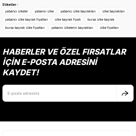
konularda yetersiz gördüğünüz noktaları öneri formunu
Etiketler :
kullanarak tarafımıza iletebilirsiniz.
yabancı ülkeler
yabancı ülke
yabancı ülke bayrakları
ülke bayrakları
Görüş ve önerileriniz için teşekkür ederiz.
yabancı ülke bayrak fiyatları
ülke bayrak fiyatı
bursa ülke bayrak
bursa bayrak ülke fiyatları
yabancı ülkelerin bayrakları
ülke fiyatları
Ürün resmi kalitesiz, bozuk veya görüntülenemiyor.
Ürün açıklamasında eksik bilgiler bulunuyor.
Ürün bilgilerinde hatalar bulunuyor.
HABERLER VE ÖZEL FIRSATLAR
Ürün fiyatı diğer sitelerden daha pahalı.
İÇİN E-POSTA ADRESİNİ
Bu ürüne benzer farklı alternatifler olmalı.
KAYDET!
Gönder