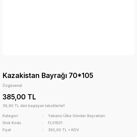
Kazakistan Bayrağı 70*105
Özgüvenal
385,00 TL
39,90 TL den başlayan taksitlerle!!
Kategori
Yabancı Ülke Gönder Bayrakları
Stok Kodu
FL01501
Fiyat
350,00 TL + KDV