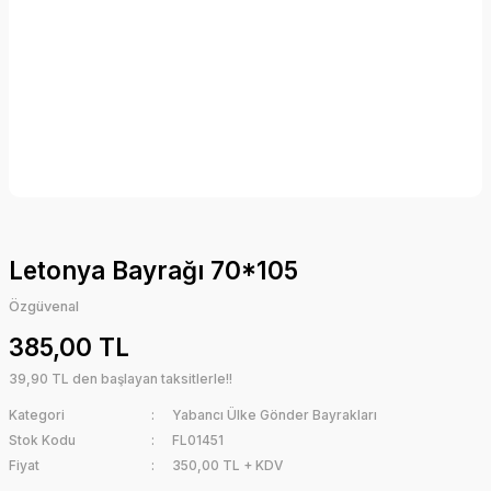
Letonya Bayrağı 70*105
Özgüvenal
385,00 TL
39,90 TL den başlayan taksitlerle!!
Kategori
Yabancı Ülke Gönder Bayrakları
Stok Kodu
FL01451
Fiyat
350,00 TL + KDV