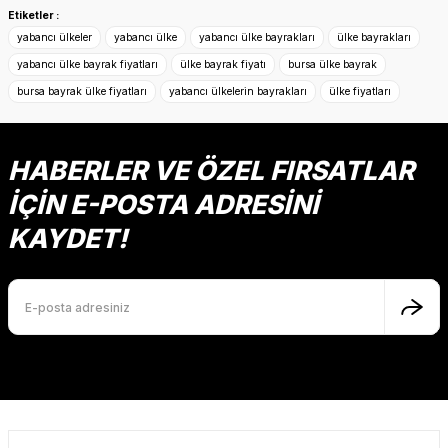
konularda yetersiz gördüğünüz noktaları öneri formunu
Etiketler :
kullanarak tarafımıza iletebilirsiniz.
yabancı ülkeler
yabancı ülke
yabancı ülke bayrakları
ülke bayrakları
Görüş ve önerileriniz için teşekkür ederiz.
yabancı ülke bayrak fiyatları
ülke bayrak fiyatı
bursa ülke bayrak
bursa bayrak ülke fiyatları
yabancı ülkelerin bayrakları
ülke fiyatları
Ürün resmi kalitesiz, bozuk veya görüntülenemiyor.
Ürün açıklamasında eksik bilgiler bulunuyor.
Ürün bilgilerinde hatalar bulunuyor.
HABERLER VE ÖZEL FIRSATLAR
Ürün fiyatı diğer sitelerden daha pahalı.
İÇİN E-POSTA ADRESİNİ
Bu ürüne benzer farklı alternatifler olmalı.
KAYDET!
Gönder