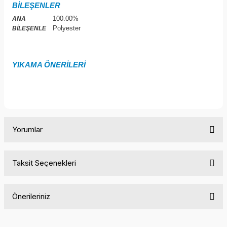
BİLEŞENLER
100.00%
ANA
Polyester
BİLEŞENLE
YIKAMA ÖNERİLERİ
Yorumlar
Taksit Seçenekleri
Bu ürüne ilk yorumu siz yapın!
Önerileriniz
Yorum Yaz
Bu ürünün fiyat bilgisi, resim, ürün açıklamalarında ve diğer