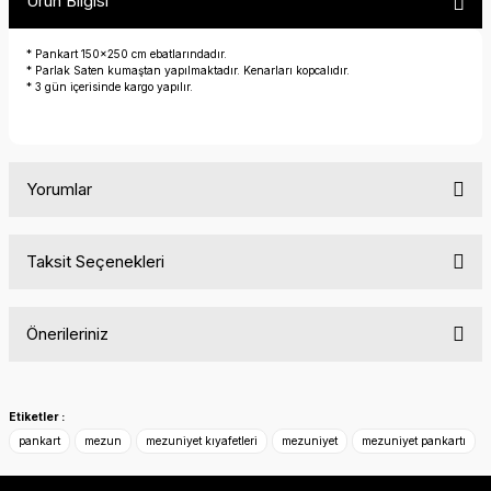
Ürün Bilgisi
* Pankart 150x250 cm ebatlarındadır.
* Parlak Saten kumaştan yapılmaktadır. Kenarları kopcalıdır.
* 3 gün içerisinde kargo yapılır.
Yorumlar
Taksit Seçenekleri
Bu ürüne ilk yorumu siz yapın!
Önerileriniz
Yorum Yaz
Bu ürünün fiyat bilgisi, resim, ürün açıklamalarında ve diğer
konularda yetersiz gördüğünüz noktaları öneri formunu
Etiketler :
kullanarak tarafımıza iletebilirsiniz.
pankart
mezun
mezuniyet kıyafetleri
mezuniyet
mezuniyet pankartı
Görüş ve önerileriniz için teşekkür ederiz.