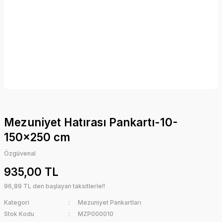
Mezuniyet Hatırası Pankartı-10-
150x250 cm
Özgüvenal
935,00 TL
96,89 TL den başlayan taksitlerle!!
Kategori
Mezuniyet Pankartları
Stok Kodu
MZP000010