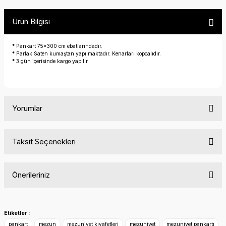
Ürün Bilgisi
* Pankart 75x300 cm ebatlarındadır.
* Parlak Saten kumaştan yapılmaktadır. Kenarları kopcalıdır.
* 3 gün içerisinde kargo yapılır.
Yorumlar
Taksit Seçenekleri
Bu ürüne ilk yorumu siz yapın!
Önerileriniz
Yorum Yaz
Bu ürünün fiyat bilgisi, resim, ürün açıklamalarında ve diğer
konularda yetersiz gördüğünüz noktaları öneri formunu
Etiketler :
kullanarak tarafımıza iletebilirsiniz.
pankart
mezun
mezuniyet kıyafetleri
mezuniyet
mezuniyet pankartı