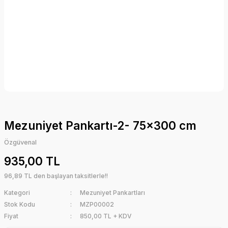
Mezuniyet Pankartı-2- 75x300 cm
Özgüvenal
935,00 TL
96,89 TL den başlayan taksitlerle!!
Kategori
Mezuniyet Pankartları
Stok Kodu
MZP00002
Fiyat
850,00 TL + KDV