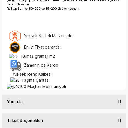
çok geniş bir yelpezade kullanılır.Alüminyumdan imal edilmekte olup özel çantası
ile birlikte verilir.
Roll Up Banner 80x200 ve 85x200 ölçülerindendir.
Yüksek Kaliteli Malzemeler
En iyi Fiyat garantisi
Kumaş gramajı m2
Zamanın da Kargo
Yüksek Renk Kalitesi
Taşıma Çantası
%100 Müşteri Memnuniyeti
Yorumlar
Taksit Seçenekleri
Bu ürüne ilk yorumu siz yapın!