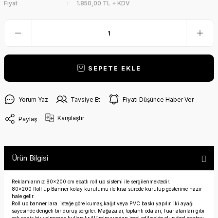
Fiyat
1.850,00 TL + KDV
SEPETE EKLE
Yorum Yaz
Tavsiye Et
Fiyatı Düşünce Haber Ver
Karşılaştır
Paylaş
Ürün Bilgisi
Reklamlarınız 80x200 cm ebatlı roll up sistemi ile sergilenmektedir.
80x200 Roll up Banner kolay kurulumu ile kısa sürede kurulup gösterime hazır
hale gelir.
Roll up banner lara isteğe göre kumaş,kağıt veya PVC baskı yapılır. iki ayağı
sayesinde dengeli bir duruş sergiler. Mağazalar, toplantı odaları, fuar alanları gibi