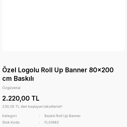
Özel Logolu Roll Up Banner 80x200
cm Baskılı
Özgüvenal
2.220,00 TL
230,05 TL den başlayan taksitlerle!!
Kategori
Baskılı Roll Up Banner
Stok Kodu
FL01982