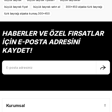
büyük bayrak
büyük bayrak fiyatları
büyük bayraklar
büyük bayrak fiyat
büyük bayrak satın al
300x450 alpaka türk bayrağı
Ürün resmi kalitesiz, bozuk veya görüntülenemiyor.
türk bayrağı alpaka kumaş 300x450
Ürün açıklamasında eksik bilgiler bulunuyor.
Ürün bilgilerinde hatalar bulunuyor.
Ürün fiyatı diğer sitelerden daha pahalı.
HABERLER VE ÖZEL FIRSATLAR
Bu ürüne benzer farklı alternatifler olmalı.
İÇİN E-POSTA ADRESİNİ
KAYDET!
Gönder
Kurumsal