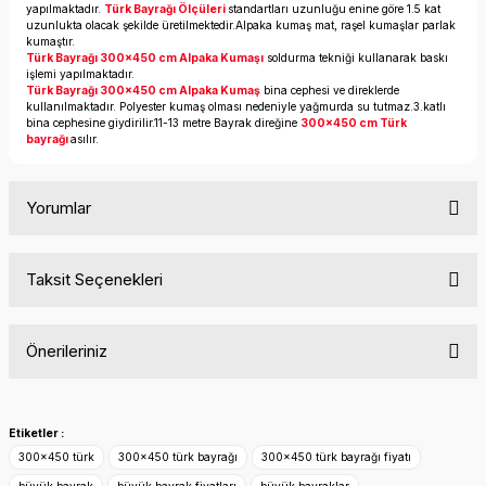
yapılmaktadır.
Türk Bayrağı Ölçüleri
standartları uzunluğu enine göre 1.5 kat
uzunlukta olacak şekilde üretilmektedir.Alpaka kumaş mat, raşel kumaşlar parlak
kumaştır.
Türk Bayrağı 300x450 cm Alpaka Kumaşı
soldurma tekniği kullanarak baskı
işlemi yapılmaktadır.
Türk Bayrağı 300x450 cm Alpaka Kumaş
bina cephesi ve direklerde
kullanılmaktadır. Polyester kumaş olması nedeniyle yağmurda su tutmaz.3.katlı
bina cephesine giydirilir.11-13 metre Bayrak direğine
300x450 cm Türk
bayrağı
asılır.
Yorumlar
Taksit Seçenekleri
Bu ürüne ilk yorumu siz yapın!
Önerileriniz
Yorum Yaz
Bu ürünün fiyat bilgisi, resim, ürün açıklamalarında ve diğer
konularda yetersiz gördüğünüz noktaları öneri formunu
Etiketler :
kullanarak tarafımıza iletebilirsiniz.
300x450 türk
300x450 türk bayrağı
300x450 türk bayrağı fiyatı
Görüş ve önerileriniz için teşekkür ederiz.