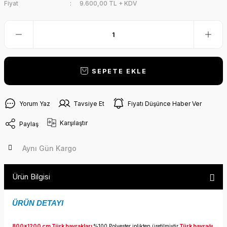
Fiyat
9.600,00 TL + KDV
SEPETE EKLE
Yorum Yaz
Tavsiye Et
Fiyatı Düşünce Haber Ver
Karşılaştır
Paylaş
Aynı Gün Kargo
Ürün Bilgisi
ÜRÜN DETAYI
800x1200 cm Türk bayrakları
%100 Polyester iplikten üretilmiştir.
Türk bayrağı