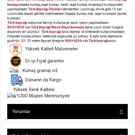
kumaşı
alpaka kumaş,raşel kumaş .mesh raşel kumaş ve paraşüt kumaşından
yapılmaktadır.
Türk Bayrağı Ölçüleri
standartları uzunluğu enine göre 1.5 kat
uzunlukta olacak şekilde üretilmektedir.Alpaka kumaş mat, raşel kumaşlar parlak
kumaştır.
Türk bayrağı
soldurma tekniği kullanarak baskı işlemi yapılmaktadır.
800x1200 cm Türk Bayrağı Mesh Raşel kumaşta
daha uzun süreli rüzgara
dayanıklı bir üründür.
Türk bayrağı
bina cephesi ve direklerde kullanılmaktadır.
Polyester kumaş olması nedeniyle yağmurda su tutmaz. 6 katlı bina cephesine
giydirilir. 20- 25 metre Bayrak direğine
800x1200 cm Türk bayrağı
asılır.
Yüksek Kaliteli Malzemeler
En iyi Fiyat garantisi
Kumaş gramajı m2
Zamanın da Kargo
Yüksek Renk Kalitesi
%100 Müşteri Memnuniyeti
Yorumlar