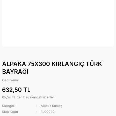
ALPAKA 75X300 KIRLANGIÇ TÜRK
BAYRAĞI
Özgüvenal
632,50 TL
65,54 TL den başlayan taksitlerle!!
Kategori
Alpaka Kumaş
Stok Kodu
FL00030