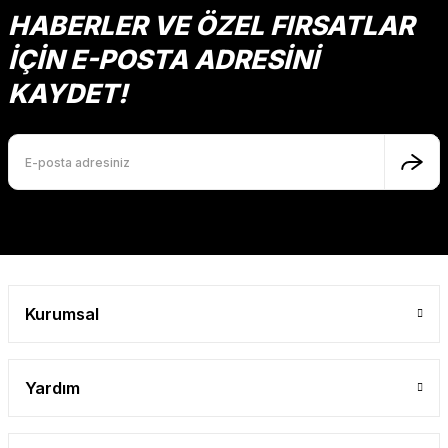
Bu ürüne benzer farklı alternatifler olmalı.
HABERLER VE ÖZEL FIRSATLAR
İÇİN E-POSTA ADRESİNİ
KAYDET!
Gönder
Kurumsal
Yardım