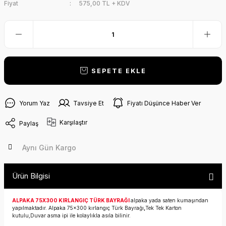
Fiyat
575,00 TL + KDV
SEPETE EKLE
Yorum Yaz
Tavsiye Et
Fiyatı Düşünce Haber Ver
Karşılaştır
Paylaş
Aynı Gün Kargo
Ürün Bilgisi
ALPAKA 75X300 KIRLANGIÇ TÜRK BAYRAĞI
alpaka yada saten kumaşından
yapılmaktadır. Alpaka 75x300 kırlangıç Türk Bayrağı
,
Tek Tek Karton
kutulu,Duvar asma ipi ile kolaylıkla asıla bilinir.