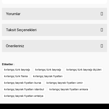
Yorumlar
Taksit Seçenekleri
Bu ürüne ilk yorumu siz yapın!
Önerileriniz
Yorum Yaz
Bu ürünün fiyat bilgisi, resim, ürün açıklamalarında ve diğer
konularda yetersiz gördüğünüz noktaları öneri formunu
Etiketler :
kullanarak tarafımıza iletebilirsiniz.
kırlangıç türk bayrağı
kırlangıç türk bayrağı
kırlangıç türk bayrağı ölçüleri
Görüş ve önerileriniz için teşekkür ederiz.
kırlangıç türk flama
kırlangıç bayrak fiyatları
kırlangıç bayrak fiyatları bursa
kırlangıç bayrak fiyatları izmir
Ürün resmi kalitesiz, bozuk veya görüntülenemiyor.
kırlangıç bayrak fiyatları istanbul
kırlangıç bayrak fiyatları ankara
Ürün açıklamasında eksik bilgiler bulunuyor.
kırlangıç bayrak fiyatları antalya
Ürün bilgilerinde hatalar bulunuyor.
Ürün fiyatı diğer sitelerden daha pahalı.