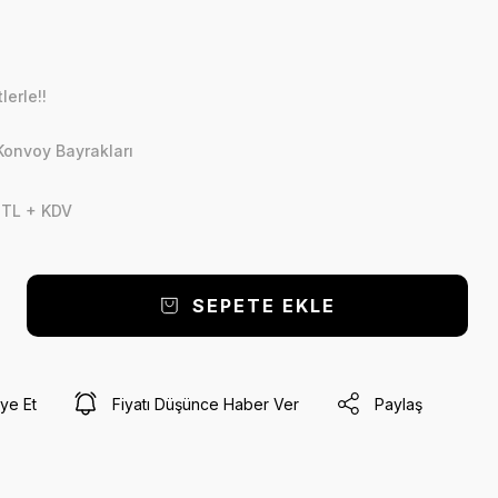
lerle!!
Konvoy Bayrakları
 TL + KDV
SEPETE EKLE
ye Et
Fiyatı Düşünce Haber Ver
Paylaş