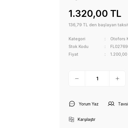
1.320,00 TL
136,79 TL den başlayan taksit
Kategori
Otofors 
Stok Kodu
FL02769
Fiyat
1.200,00
Yorum Yaz
Tavsi
Karşılaştır