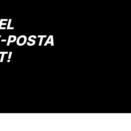
EL
E-POSTA
T!
Gönder