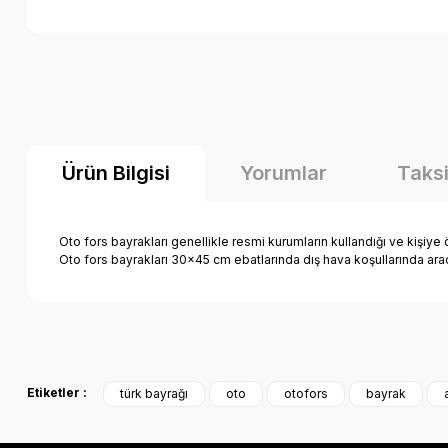
Ürün Bilgisi
Yorumlar
Taksi
Oto fors bayrakları genellikle resmi kurumların kullandığı ve kişiye 
Oto fors bayrakları 30x45 cm ebatlarında dış hava koşullarında arac
Bu ürünün fiyat bilgisi, resim, ürün açıklamalarında ve diğer k
Görüş ve önerileriniz için teşekkür ederiz.
Etiketler :
türk bayrağı
oto
otofors
bayrak
Ürün resmi kalitesiz, bozuk veya görüntülenemiyor.
Ürün açıklamasında eksik bilgiler bulunuyor.