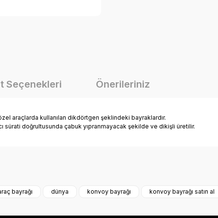
t Seçenekleri
Önerileriniz
özel araçlarda kullanılan dikdörtgen şeklindeki bayraklardır.
ı sürati doğrultusunda çabuk yıpranmayacak şekilde ve dikişli üretilir.
onularda yetersiz gördüğünüz noktaları öneri formunu kullanarak tarafımız
Bu ürüne ilk yorumu siz yapın!
araç bayrağı
dünya
konvoy bayrağı
konvoy bayrağı satın al
Yorum Yaz